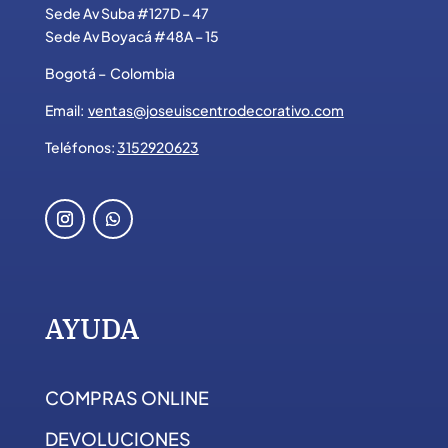
Sede Av Suba #127D – 47
Sede Av Boyacá #48A – 15
Bogotá – Colombia
Email:
ventas@joseuiscentrodecorativo.com
Teléfonos:
3152920623
AYUDA
COMPRAS ONLINE
DEVOLUCIONES